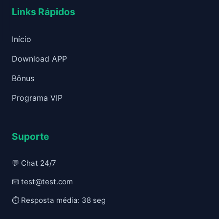
Links Rápidos
Início
Download APP
Bônus
Programa VIP
Suporte
💬 Chat 24/7
📧
test@test.com
⏱️ Resposta média: 38 seg