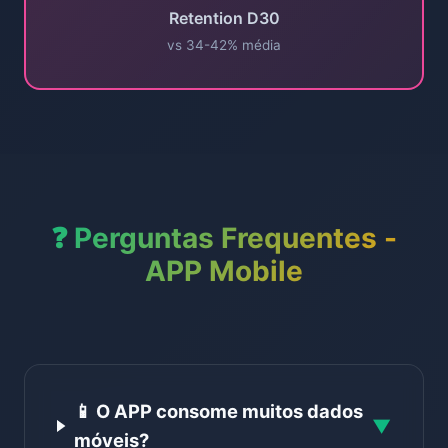
Retention D30
vs 34-42% média
❓ Perguntas Frequentes -
APP Mobile
📱 O APP consome muitos dados
▼
móveis?