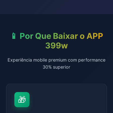
📱 Por Que Baixar o APP
399w
Experiência mobile premium com performance
30% superior
🎁