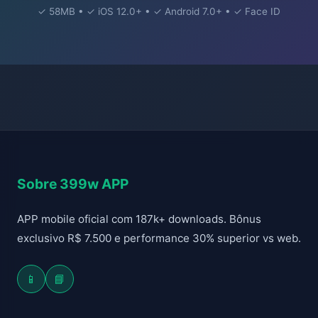
✓ 58MB • ✓ iOS 12.0+ • ✓ Android 7.0+ • ✓ Face ID
Sobre 399w APP
APP mobile oficial com 187k+ downloads. Bônus
exclusivo R$ 7.500 e performance 30% superior vs web.
📱
📘