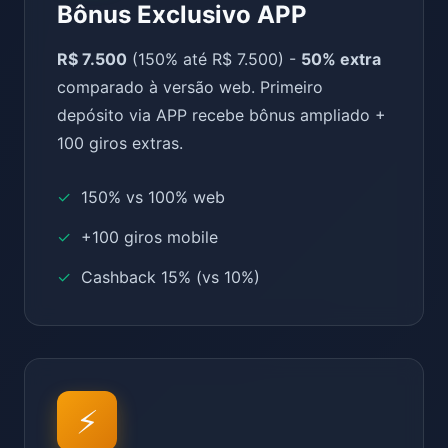
Bônus Exclusivo APP
R$ 7.500
(150% até R$ 7.500) -
50% extra
comparado à versão web. Primeiro
depósito via APP recebe bônus ampliado +
100 giros extras.
✓
150% vs 100% web
✓
+100 giros mobile
✓
Cashback 15% (vs 10%)
⚡