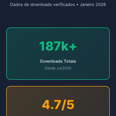
Dados de downloads verificados • Janeiro 2026
187k+
Downloads Totais
Desde Jul/2020
4.7/5